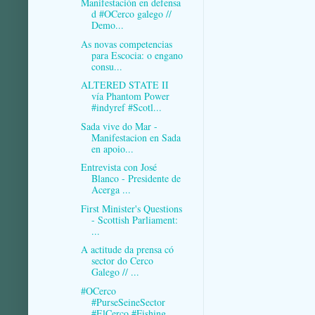
Manifestación en defensa
d #OCerco galego //
Demo...
As novas competencias
para Escocia: o engano
consu...
ALTERED STATE II
vía Phantom Power
#indyref #Scotl...
Sada vive do Mar -
Manifestacion en Sada
en apoio...
Entrevista con José
Blanco - Presidente de
Acerga ...
First Minister's Questions
- Scottish Parliament:
...
A actitude da prensa có
sector do Cerco
Galego // ...
#OCerco
#PurseSeineSector
#ElCerco #Fishing