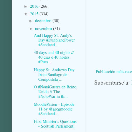
2016
(266)
►
2015
(334)
▼
decembro
(30)
►
novembro
(31)
▼
And Happy St. Andy's
Day #DunblanePower
#Scotland ...
40 days and 40 nights //
40 días e 40 noites
#Purs...
Happy St. Andrews Day
Publicación máis rece
from Santiago de
Compostela ...
Subscribirse a:
O #NonáGuerra en Reino
Unido // The
#NotoWar in th...
MoodieVision - Episode
11 by @gregmoodie
#Scotland...
First Minister's Questions
- Scottish Parliament:
...