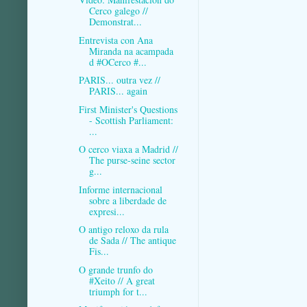
Cerco galego //
Demonstrat...
Entrevista con Ana
Miranda na acampada
d #OCerco #...
PARIS... outra vez //
PARIS... again
First Minister's Questions
- Scottish Parliament:
...
O cerco viaxa a Madrid //
The purse-seine sector
g...
Informe internacional
sobre a liberdade de
expresi...
O antigo reloxo da rula
de Sada // The antique
Fis...
O grande trunfo do
#Xeito // A great
triumph for t...