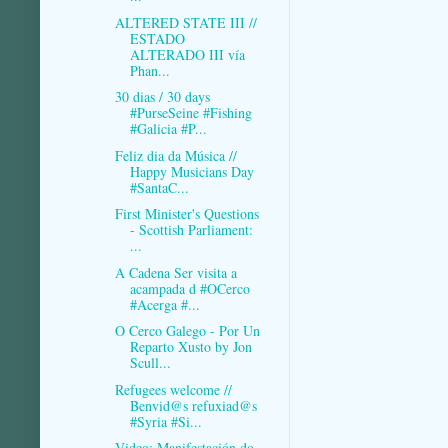
ALTERED STATE III //
ESTADO
ALTERADO III vía
Phan...
30 dias / 30 days
#PurseSeine #Fishing
#Galicia #P...
Feliz dia da Música //
Happy Musicians Day
#SantaC...
First Minister's Questions
- Scottish Parliament:
...
A Cadena Ser visita a
acampada d #OCerco
#Acerga #...
O Cerco Galego - Por Un
Reparto Xusto by Jon
Scull...
Refugees welcome //
Benvid@s refuxiad@s
#Syria #Si...
Video: Manifestación do