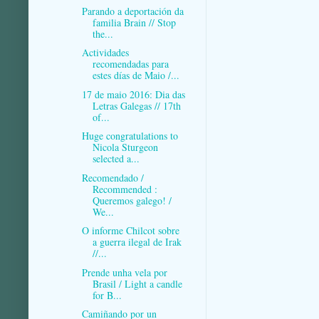
Parando a deportación da
familia Brain // Stop
the...
Actividades
recomendadas para
estes días de Maio /...
17 de maio 2016: Dia das
Letras Galegas // 17th
of...
Huge congratulations to
Nicola Sturgeon
selected a...
Recomendado /
Recommended :
Queremos galego! /
We...
O informe Chilcot sobre
a guerra ilegal de Irak
//...
Prende unha vela por
Brasil / Light a candle
for B...
Camiñando por un