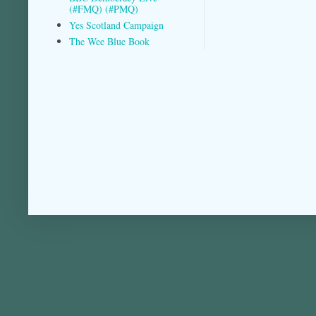
(#FMQ) (#PMQ)
Yes Scotland Campaign
The Wee Blue Book