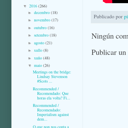
2016
(266)
▼
decembro
(18)
►
Publicado por
p
novembro
(17)
►
outubro
(16)
►
Ningún com
setembro
(18)
►
agosto
(21)
►
Publicar un
xullo
(8)
►
xuño
(48)
►
maio
(26)
▼
Meetings on the bridge:
Lindsay Stevenson
#Scots ...
Recommended /
Recomendado: Que
horas ela volta? Fi...
Recommended /
Recomendado:
Imperialism against
dem...
O que non nos conta a