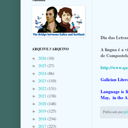
Dia das Letra
A lingua é a 
ARQUIVE // ARQUIVO
de Compostela
2026
(10)
►
2025
(27)
►
http://www.qu
2024
(86)
►
Galician Liter
2023
(110)
►
2022
(131)
►
Language is l
2021
(138)
►
May, in the A
2020
(148)
►
2019
(125)
►
Publicado por
pi
2018
(234)
►
2017
(223)
►