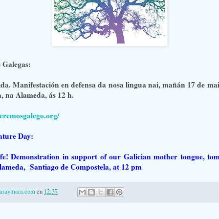
s Galegas:
vida. Manifestación en defensa da nosa lingua nai, mañán 17 de mai
, na Alameda, ás 12 h.
eremosgalego.org/
ature Day:
ife! Demonstration in support of our Galician mother tongue, to
lameda, Santiago de Compostela, at 12 pm
laraymara.com
en
12:37