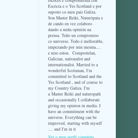
escocés e comprometida con
Escócia e o Yes Scotland e por
suposto co meu país Galiza.
Son Master Reiki, Naturópata e
de cando en vez colaboro
dando a miña opinión na
prensa. Teño un compromiso
co universo. Todo é mellorable,
empezando por min mesma....
e niso estou. Compostelan,
Galician, nationalist and
internationalist. Married to a
wonderful Scotsman, I'm
committed to Scotland and the
Yes Scotland , and of course to
my Country Galiza. I'm
a Master Reiki and naturopath
and occasionally I collaborate
giving my opinion in media. I
have an commitment with the
universe. Everything can be
improved, starting with myself
.... and I'm in it
Ver o meu perfil completo