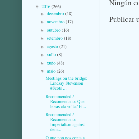
Ningún c
2016
(266)
▼
decembro
(18)
►
Publicar 
novembro
(17)
►
outubro
(16)
►
setembro
(18)
►
agosto
(21)
►
xullo
(8)
►
xuño
(48)
►
maio
(26)
▼
Meetings on the bridge:
Lindsay Stevenson
#Scots ...
Recommended /
Recomendado: Que
horas ela volta? Fi...
Recommended /
Recomendado:
Imperialism against
dem...
O que non nos conta a