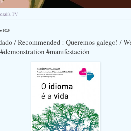
osalía TV
de 2016
ado / Recommended : Queremos galego! / W
 #demonstration #manifestación