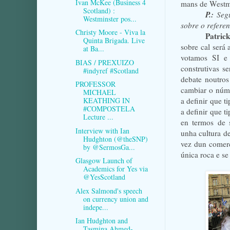
Ivan McKee (Business 4
mans de Westmi
Scotland) :
P.:
Seg
Westminster pos...
sobre o refere
Christy Moore - Viva la
Patric
Quinta Brigada. Live
sobre cal será 
at Ba...
votamos SI e
BIAS / PREXUIZO
construtivas s
#indyref #Scotland
debate noutros
PROFESSOR
cambiar o núm
MICHAEL
a definir que t
KEATHING IN
#COMPOSTELA
a definir que t
Lecture ...
en termos de 
Interview with Ian
unha cultura d
Hudghton (@theSNP)
vez dun comerc
by @SermosGa...
única roca e s
Glasgow Launch of
Academics for Yes via
@YesScotland
Alex Salmond's speech
on currency union and
indepe...
Ian Hudghton and
Tasmina Ahmed-