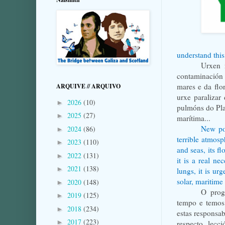
understand this
Urxen n
contaminación 
mares e da flo
ARQUIVE // ARQUIVO
urxe paralizar
2026
(10)
►
pulmóns do Plan
2025
(27)
►
marítima...
N
ew po
2024
(86)
►
terrible atmosp
2023
(110)
►
and seas, its 
2022
(131)
►
it is a real ne
2021
(138)
►
lungs, it is ur
solar, maritime
2020
(148)
►
O prog
2019
(125)
►
tempo e temos 
2018
(234)
►
estas responsab
2017
(223)
►
respecto, lecc