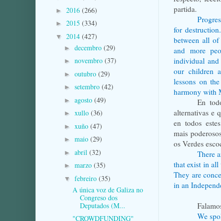
partida.
2016
(266)
►
Progres
2015
(334)
►
for destructio
2014
(427)
▼
between all of
decembro
(29)
►
and more peo
individual and 
novembro
(37)
►
our children a
outubro
(29)
►
lessons on the
setembro
(42)
►
harmony with M
agosto
(49)
►
En tod
alternativas e 
xullo
(36)
►
en todos este
xuño
(47)
►
mais poderoso
maio
(29)
►
os Verdes esco
abril
(32)
►
There a
that exist in a
marzo
(35)
►
They are concer
febreiro
(35)
▼
in an Independ
A única voz de Galiza no
Congreso dos
Deputados (M...
Falamos
We spok
"CROWDFUNDING"