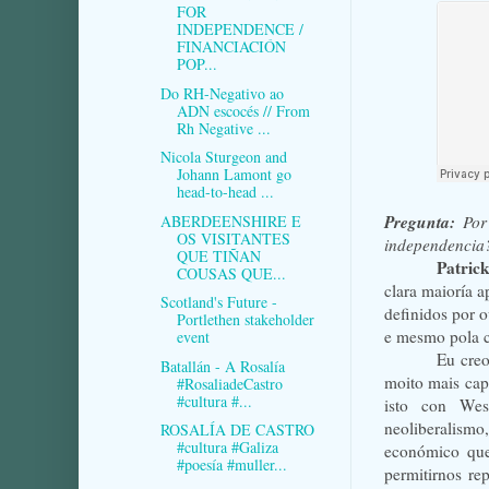
FOR
INDEPENDENCE /
FINANCIACIÓN
POP...
Do RH-Negativo ao
ADN escocés // From
Rh Negative ...
Nicola Sturgeon and
Johann Lamont go
head-to-head ...
Pregunta:
ABERDEENSHIRE E
Por 
OS VISITANTES
independencia
QUE TIÑAN
Patric
COUSAS QUE...
clara maioría 
Scotland's Future -
definidos por o
Portlethen stakeholder
e mesmo pola c
event
Eu creo
Batallán - A Rosalía
moito mais capa
#RosaliadeCastro
#cultura #...
isto con West
neoliberalism
ROSALÍA DE CASTRO
#cultura #Galiza
económico que
#poesía #muller...
permitirnos r