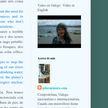
tanto nós coma
Video en Galego Video in
English
mit the need for
ources and to
hose who don’t
nerations.
aren a terrible
íos e dos nosos
a auga potable;
os bosques, dos
, solar, eólica,
Acerca de min
ies to stop the
ng of our rivers
drinking water;
st, the planet’s
ergies: nuclear,
pilaraymara.com
ión. Non temos
Compostelana, Galega,
oncienciada con
nacionalista e internacionalista.
ltura de paz, de
Casada cun maravilloso home
un bo punto de