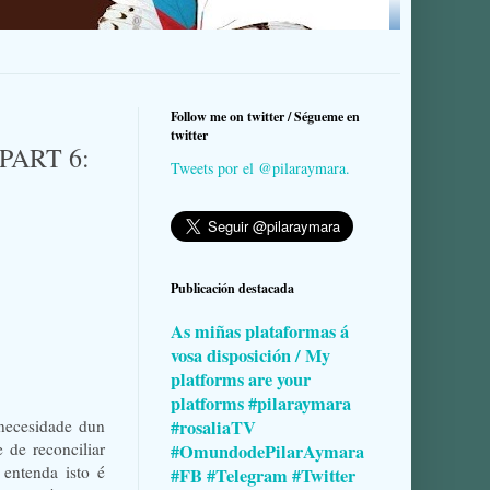
Follow me on twitter / Ségueme en
twitter
PART 6:
Tweets por el @pilaraymara.
Publicación destacada
As miñas plataformas á
vosa disposición / My
platforms are your
platforms #pilaraymara
 necesidade dun
#rosaliaTV
 de reconciliar
#OmundodePilarAymara
entenda isto é
#FB #Telegram #Twitter