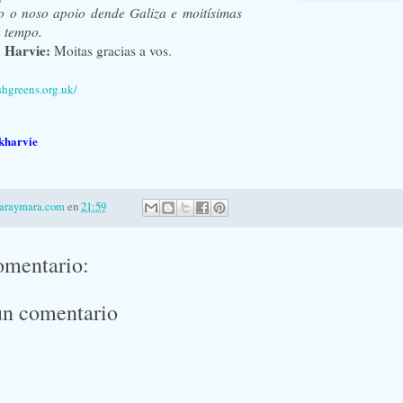
 o noso apoio dende Galiza e moitísimas
u tempo.
k Harvie:
Moitas gracias a vos.
shgreens.org.uk/
kharvie
laraymara.com
en
21:59
omentario:
un comentario