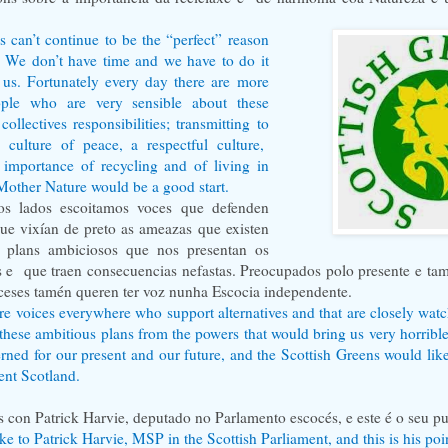
s can’t continue to be the “perfect” reason
n. We don’t have time and we have to do it
 us. Fortunately every day there are more
ple who are very sensible about these
collectives responsibilities; transmitting to
 culture of peace, a respectful culture,
 importance of recycling and of living in
other Nature would be a good start.
os lados escoitamos voces que defenden
que vixían de preto as ameazas que existen
s plans ambiciosos que nos presentan os
s e
que traen consecuencias nefastas. Preocupados polo presente e tam
ceses tamén queren ter voz nunha Escocia independente.
re voices everywhere who support alternatives and that are closely watc
ll these ambitious plans from the powers that would bring us very horrib
ned for our present and our future, and the Scottish Greens would like
ent Scotland.
 con Patrick Harvie, deputado no Parlamento escocés, e este é o seu pu
e to Patrick Harvie, MSP in the Scottish Parliament, and this is his poi