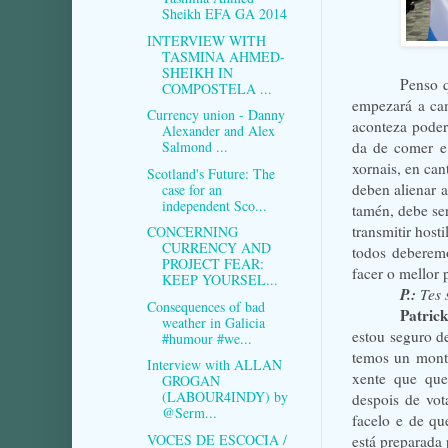
Sheikh EFA GA 2014
INTERVIEW WITH
TASMINA AHMED-
SHEIKH IN
Penso q
COMPOSTELA ...
empezará a cam
Currency union - Danny
aconteza poder
Alexander and Alex
da de comer e
Salmond ...
xornais, en ca
Scotland's Future: The
deben alienar 
case for an
independent Sco...
tamén, debe se
transmitir host
CONCERNING
CURRENCY AND
todos deberemo
PROJECT FEAR:
facer o mellor 
KEEP YOURSEL...
P.:
Tes 
Consequences of bad
Patric
weather in Galicia
estou seguro d
#humour #we...
temos un mont
Interview with ALLAN
xente que que
GROGAN
(LABOUR4INDY) by
despois de vo
@Serm...
facelo e de qu
VOCES DE ESCOCIA /
está preparada 