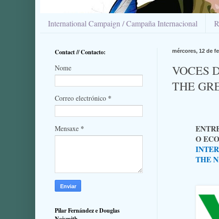
International Campaign / Campaña Internacional
R
Contact // Contacto:
mércores, 12 de fe
VOCES D
Nome
THE GR
*
Correo electrónico
ENTRE
*
Mensaxe
O EC
INTER
THE N
Pilar Fernández e Douglas
Naismith