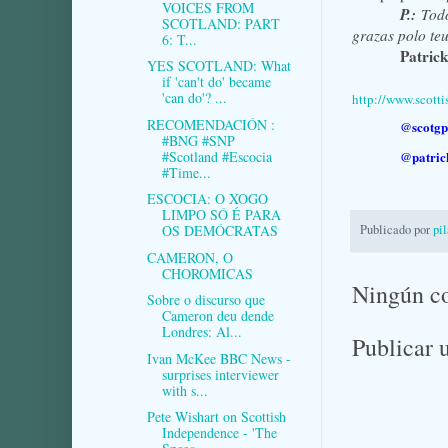
VOICES FROM
P.:
Todo
SCOTLAND: PART
grazas polo te
6: T...
Patric
YES SCOTLAND: What
if 'can't do' became
'can do'? ...
http://www.scotti
RECOMENDACIÓN :
@scotgp
#BNG #SNP
#Scotland #Escocia
@patric
#Time...
ESCOCIA: O XOGO
LIMPO SÓ É PARA
Publicado por
pi
OS DEMÓCRATAS
CAMERON, O
CHOROMICAS
Ningún c
Sobre o discurso que
Cameron deu dende
Londres: Al...
Publicar 
Ivan McKee BBC News -
surprises interviewer
with s...
Pete Wishart on Scottish
Independence - 'The