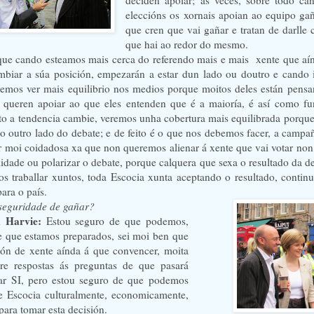
deciden apoiar; ás veces, sobre todo ca
eleccións os xornais apoian ao equipo ga
que cren que vai gañar e tratan de darlle 
que hai ao redor do mesmo.
ue cando esteamos mais cerca do referendo mais e mais
xente que aí
biar a súa posición, empezarán a estar dun lado ou doutro e cando 
emos ver mais equilibrio nos medios porque moitos deles están pensa
 queren apoiar ao que eles entenden que é a maioría, é así como fu
nto a tendencia cambie, veremos unha cobertura mais equilibrada porqu
ao outro lado do debate; e de feito é o que nos debemos facer, a campa
r moi coidadosa xa que non queremos alienar á xente que vai votar no
ilidade ou polarizar o debate, porque calquera que sexa o resultado da d
s traballar xuntos, toda Escocia xunta aceptando o resultado, contin
para o país.
seguridade de gañar?
k Harvie:
Estou seguro de que podemos,
e que estamos preparados, sei moi ben que
ón de xente aínda á que convencer, moita
re respostas ás preguntas de que pasará
tar SI, pero estou seguro de que podemos
e Escocia culturalmente, economicamente,
para tomar esta decisión.