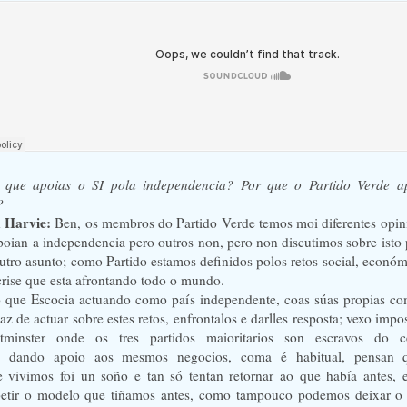
que apoias o SI pola independencia? Por que o Partido Verde a
?
k Harvie:
Ben, os membros do Partido Verde temos moi diferentes opin
apoian a independencia pero outros non, pero non discutimos sobre isto
utro asunto; como Partido estamos definidos polos retos social, económ
rise que esta afrontando todo o mundo.
 que Escocia actuando como país independente, coas súas propias co
z de actuar sobre estes retos, enfrontalos e darlles resposta; vexo impos
minster onde os tres partidos maioritarios son escravos do c
o, dando apoio aos mesmos negocios, coma é habitual, pensan 
 vivimos foi un soño e tan só tentan retornar ao que había antes,
epetir o modelo que tiñamos antes, como tampouco podemos deixar o 