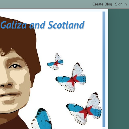
 Galiza and Scotland