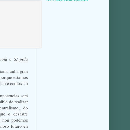
poia o SI pola
ións, unha gran
 porque estamos
ico e ecolóxico
mpetencias será
ible de realizar
entralismo, do
que o desastre
 e non podemos
noso futuro en