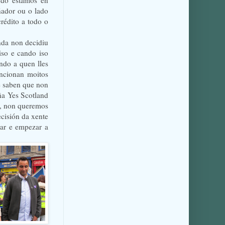
ndo estamos en
ñador ou o lado
crédito a todo o
nda non decidiu
iso e cando iso
ndo a quen lles
ncionan moitos
e saben que non
ña Yes Scotland
n, non queremos
ecisión da xente
uar e empezar a