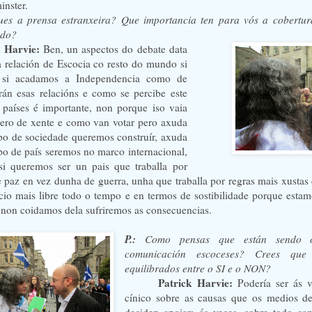
nster.
ues a prensa estranxeira? Que importancia ten para vós a cobertura
ndo?
k Harvie:
Ben, un aspectos do debate data
a relación de Escocia co resto do mundo si
 si acadamos a Independencia como de
erán esas relacións e como se percibe este
 países é importante, non porque iso vaia
ero de xente e como van votar pero axuda
ipo de sociedade queremos construír, axuda
ipo de país seremos no marco internacional,
si queremos ser un pais que traballa por
e paz en vez dunha de guerra, unha que traballa por regras mais xustas
io mais libre todo o tempo e en termos de sostibilidade porque esta
e non coidamos dela sufriremos as consecuencias.
P.:
Como pensas que están sendo 
comunicación escoceses? Crees que
equilibrados entre o SI e o NON?
Patrick Harvie:
Podería ser ás 
cínico sobre as causas que os medios d