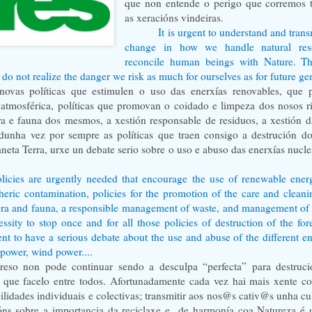
que non entende o perigo que corremos 
as xeracións vindeiras.
It is urgent to understand and trans
change in how we handle natural res
reconcile human beings with Nature. T
 do not realize the danger we risk as much for ourselves as for future ge
ovas políticas que estimulen o uso das enerxías renovables, que p
atmosférica, políticas que promovan o coidado e limpeza dos nosos r
ra e fauna dos mesmos, a xestión responsable de residuos, a xestión d
 dunha vez por sempre as políticas que traen consigo a destrución d
eta Terra, urxe un debate serio sobre o uso e abuso das enerxías nuclear
licies are urgently needed that encourage the use of renewable energ
heric contamination, policies for the promotion of the care and cleani
flora and fauna, a responsible management of waste, and management of 
cessity to stop once and for all those policies of destruction of the fore
gent to have a serious debate about the use and abuse of the different en
 power, wind power....
reso non pode continuar sendo a desculpa “perfecta” para destruc
que facelo entre todos. Afortunadamente cada vez hai mais xente c
ilidades individuais e colectivas; transmitir aos nos@s cativ@s unha cu
ións sobre a importancia da reciclaxe e
de harmonía coa Natureza é 