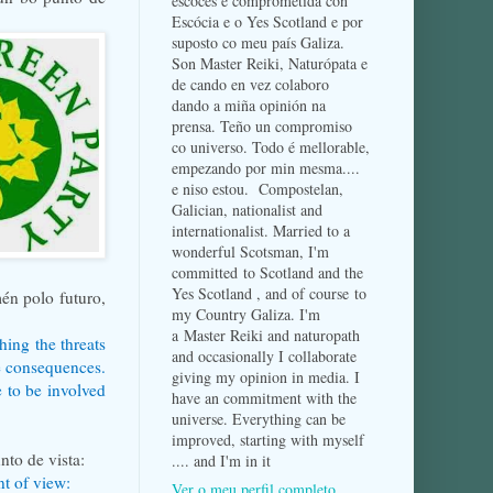
escocés e comprometida con
Escócia e o Yes Scotland e por
suposto co meu país Galiza.
Son Master Reiki, Naturópata e
de cando en vez colaboro
dando a miña opinión na
prensa. Teño un compromiso
co universo. Todo é mellorable,
empezando por min mesma....
e niso estou. Compostelan,
Galician, nationalist and
internationalist. Married to a
wonderful Scotsman, I'm
committed to Scotland and the
Yes Scotland , and of course to
én polo futuro,
my Country Galiza. I'm
a Master Reiki and naturopath
hing the threats
and occasionally I collaborate
le consequences.
giving my opinion in media. I
 to be involved
have an commitment with the
universe. Everything can be
improved, starting with myself
nto de vista:
.... and I'm in it
nt of view:
Ver o meu perfil completo