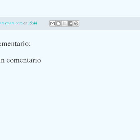
laraymara.com
en
15:44
omentario:
un comentario