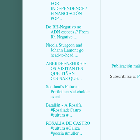
FOR
INDEPENDENCE /
FINANCIACIÓN
POP...
Do RH-Negativo ao
ADN escocés // From
Rh Negative ...
Nicola Sturgeon and
Johann Lamont go
head-to-head ...
ABERDEENSHIRE E
Publicación mái
OS VISITANTES
QUE TIÑAN
Subscribirse a:
P
COUSAS QUE...
Scotland's Future -
Portlethen stakeholder
event
Batallán - A Rosalía
#RosaliadeCastro
#cultura #...
ROSALÍA DE CASTRO
#cultura #Galiza
#poesía #muller...