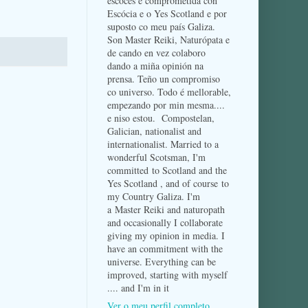
escocés e comprometida con
Escócia e o Yes Scotland e por
suposto co meu país Galiza.
Son Master Reiki, Naturópata e
de cando en vez colaboro
dando a miña opinión na
prensa. Teño un compromiso
co universo. Todo é mellorable,
empezando por min mesma....
e niso estou. Compostelan,
Galician, nationalist and
internationalist. Married to a
wonderful Scotsman, I'm
committed to Scotland and the
Yes Scotland , and of course to
my Country Galiza. I'm
a Master Reiki and naturopath
and occasionally I collaborate
giving my opinion in media. I
have an commitment with the
universe. Everything can be
improved, starting with myself
.... and I'm in it
Ver o meu perfil completo