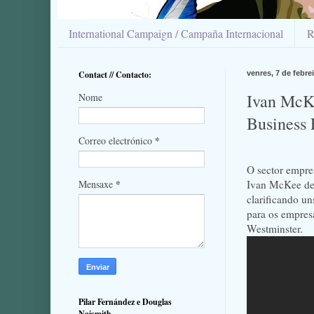
International Campaign / Campaña Internacional
R
Contact // Contacto:
venres, 7 de febre
Ivan McKe
Nome
Business 
*
Correo electrónico
O sector empre
*
Ivan McKee de 
Mensaxe
clarificando un
para os empres
Westminster.
Pilar Fernández e Douglas
Naismith