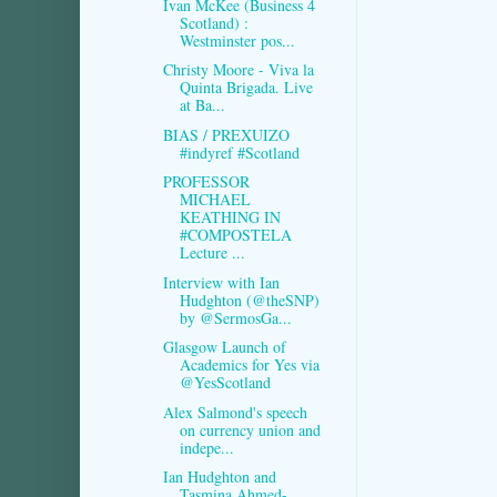
Ivan McKee (Business 4
Scotland) :
Westminster pos...
Christy Moore - Viva la
Quinta Brigada. Live
at Ba...
BIAS / PREXUIZO
#indyref #Scotland
PROFESSOR
MICHAEL
KEATHING IN
#COMPOSTELA
Lecture ...
Interview with Ian
Hudghton (@theSNP)
by @SermosGa...
Glasgow Launch of
Academics for Yes via
@YesScotland
Alex Salmond's speech
on currency union and
indepe...
Ian Hudghton and
Tasmina Ahmed-