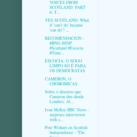
VOICES FROM
SCOTLAND: PART
6: T...
YES SCOTLAND: What
if 'can't do' became
'can do'? ...
RECOMENDACIÓN :
#BNG #SNP
#Scotland #Escocia
#Time...
ESCOCIA: O XOGO
LIMPO SÓ É PARA
OS DEMÓCRATAS
CAMERON, O
CHOROMICAS
Sobre o discurso que
Cameron deu dende
Londres: Al...
Ivan McKee BBC News -
surprises interviewer
with s...
Pete Wishart on Scottish
Independence - 'The