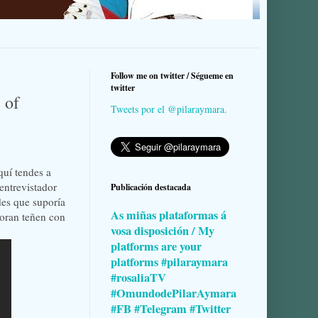
Follow me on twitter / Ségueme en
twitter
 of
Tweets por el @pilaraymara.
quí tendes a
entrevistador
Publicación destacada
des que suporía
As miñas plataformas á
goran teñen con
vosa disposición / My
platforms are your
platforms #pilaraymara
#rosaliaTV
#OmundodePilarAymara
#FB #Telegram #Twitter