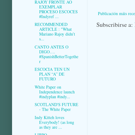
RAJOY FRONTE AO
EXEMPLAR
PROCESO ESCOCES
Publicación máis rece
#Indyref ...
Subscribirse a:
RECOMMENDED
ARTICLE : "What
Mariano Rajoy didn’t
s...
CANTO ANTES O
DIGO….
#SpanishBetterTogethe
r
ESCOCIA TEN UN
PLAN “A” DE
FUTURO
White Paper on
Independence launch
#indyplan #indy...
SCOTLAND'S FUTURE
- The White Paper
Indy Kitteh loves
Everybody! (as long
as they are ...
LIBRO