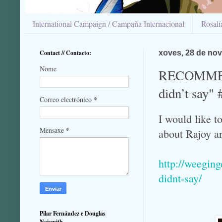
International Campaign / Campaña Internacional
Rosal
Contact // Contacto:
xoves, 28 de no
Nome
RECOMMEND
didn’t say"
*
Correo electrónico
I would like t
*
Mensaxe
about Rajoy a
http://weegin
didnt-say/
Pilar Fernández e Douglas
Naismith