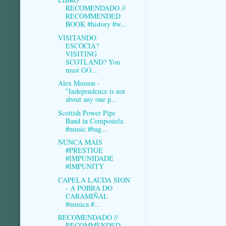
RECOMENDADO //
RECOMMENDED
BOOK #history #w...
VISITANDO
ESCÓCIA?
VISITING
SCOTLAND? You
must GO...
Alex Mosson -
"Independence is not
about any one p...
Scottish Power Pipe
Band in Compostela
#music #bag...
NUNCA MAIS
#PRESTIGE
#IMPUNIDADE
#IMPUNITY
CAPELA LAUDA SION
- A POBRA DO
CARAMIÑAL
#musica #...
RECOMENDADO //
RECOMMENDED