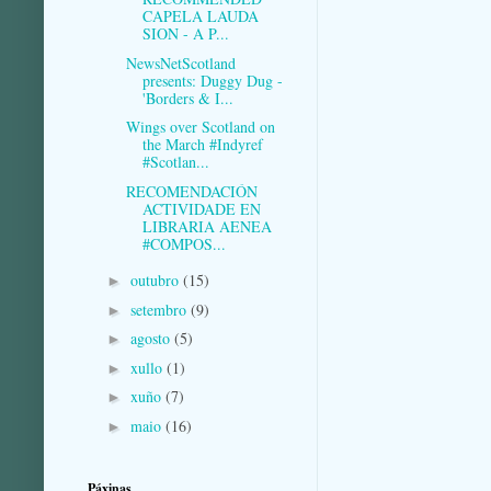
CAPELA LAUDA
SION - A P...
NewsNetScotland
presents: Duggy Dug -
'Borders & I...
Wings over Scotland on
the March #Indyref
#Scotlan...
RECOMENDACIÓN
ACTIVIDADE EN
LIBRARIA AENEA
#COMPOS...
outubro
(15)
►
setembro
(9)
►
agosto
(5)
►
xullo
(1)
►
xuño
(7)
►
maio
(16)
►
Páxinas