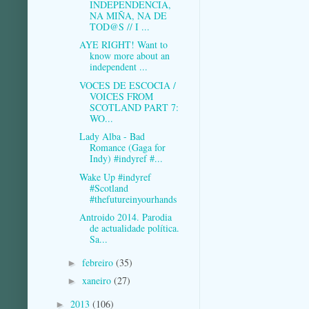
INDEPENDENCIA,
NA MIÑA, NA DE
TOD@S // I ...
AYE RIGHT! Want to
know more about an
independent ...
VOCES DE ESCOCIA /
VOICES FROM
SCOTLAND PART 7:
WO...
Lady Alba - Bad
Romance (Gaga for
Indy) #indyref #...
Wake Up #indyref
#Scotland
#thefutureinyourhands
Antroido 2014. Parodia
de actualidade política.
Sa...
febreiro
(35)
►
xaneiro
(27)
►
2013
(106)
►