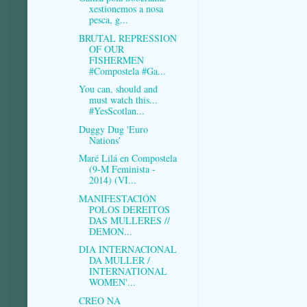
xestionemos a nosa
pesca, g...
BRUTAL REPRESSION
OF OUR
FISHERMEN
#Compostela #Ga...
You can, should and
must watch this...
#YesScotlan...
Duggy Dug 'Euro
Nations'
Maré Lilá en Compostela
(9-M Feminista -
2014) (VI...
MANIFESTACIÓN
POLOS DEREITOS
DAS MULLERES //
DEMON...
DIA INTERNACIONAL
DA MULLER /
INTERNATIONAL
WOMEN'...
CREO NA