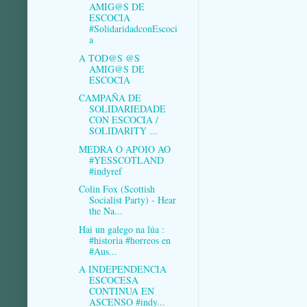
AMIG@S DE
ESCOCIA
#SolidaridadconEscoci
a
A TOD@S @S
AMIG@S DE
ESCOCIA
CAMPAÑA DE
SOLIDARIEDADE
CON ESCOCIA /
SOLIDARITY ...
MEDRA O APOIO AO
#YESSCOTLAND
#indyref
Colin Fox (Scottish
Socialist Party) - Hear
the Na...
Hai un galego na lúa :
#historia #horreos en
#Aus...
A INDEPENDENCIA
ESCOCESA
CONTINUA EN
ASCENSO #indy...