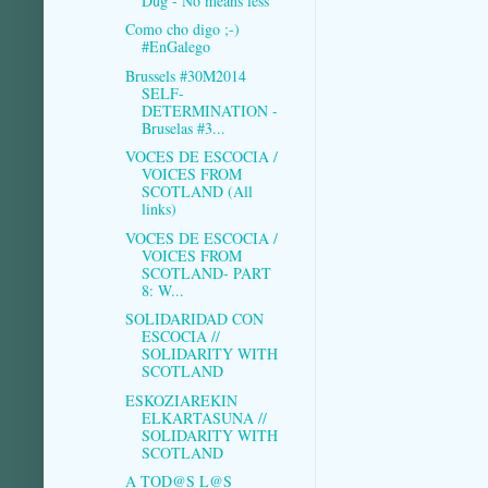
Dug - No means less
Como cho digo ;-)
#EnGalego
Brussels #30M2014
SELF-
DETERMINATION -
Bruselas #3...
VOCES DE ESCOCIA /
VOICES FROM
SCOTLAND (All
links)
VOCES DE ESCOCIA /
VOICES FROM
SCOTLAND- PART
8: W...
SOLIDARIDAD CON
ESCOCIA //
SOLIDARITY WITH
SCOTLAND
ESKOZIAREKIN
ELKARTASUNA //
SOLIDARITY WITH
SCOTLAND
A TOD@S L@S