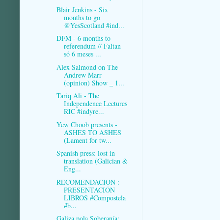
Blair Jenkins - Six
months to go
@YesScotland #ind...
DFM - 6 months to
referendum // Faltan
só 6 meses ...
Alex Salmond on The
Andrew Marr
(opinion) Show _ 1...
Tariq Ali - The
Independence Lectures
RIC #indyre...
Yew Choob presents -
ASHES TO ASHES
(Lament for tw...
Spanish press: lost in
translation (Galician &
Eng...
RECOMENDACIÓN :
PRESENTACIÓN
LIBROS #Compostela
#b...
Galiza pola Soberanía: