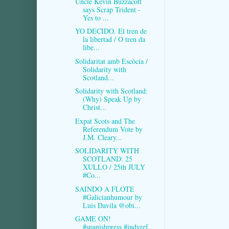
Uncle Kevin Buzzacott
says Scrap Trident -
Yes to ...
YO DECIDO. El tren de
la libertad / O tren da
libe...
Solidaritat amb Escòcia /
Solidarity with
Scotland...
Solidarity with Scotland:
(Why) Speak Up by
Christ...
Expat Scots and The
Referendum Vote by
J.M. Cleary...
SOLIDARITY WITH
SCOTLAND: 25
XULLO / 25th JULY
#Co...
SAINDO A FLOTE
#Galicianhumour by
Luis Davila @obi...
GAME ON!
#spanishpress #indyref