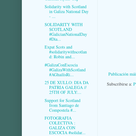
Solidarity with Scotland
in Galiza National Day
- ...
SOLIDARITY WITH
SCOTLAND
#GalicianNationalDay
#Dia...
Expat Scots and
#solidaritywithscotlan
d: Robin and...
#GalizaConEscocia
#GalizaWithScotland
Publicación mái
#AGhailisRi...
25 DE XULLO: DIA DA
Subscribirse a:
P
PATRIA GALEGA //
25TH OF JULY:...
Support for Scotland
from Santiago de
Compostela #...
FOTOGRAFIA
COLECTIVA :
GALIZA CON
ESCOCIA #solidar...