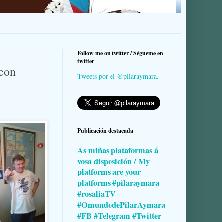
Follow me on twitter / Ségueme en
twitter
con
Tweets por el @pilaraymara.
Publicación destacada
As miñas plataformas á
vosa disposición / My
platforms are your
platforms #pilaraymara
#rosaliaTV
#OmundodePilarAymara
#FB #Telegram #Twitter