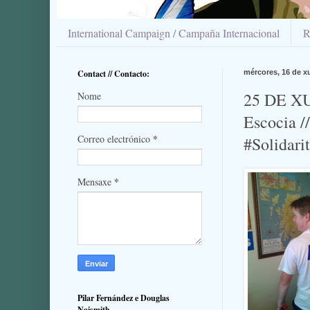
International Campaign / Campaña Internacional
R
Contact // Contacto:
mércores, 16 de x
25 DE XU
Nome
Escocia /
*
Correo electrónico
#Solidari
*
Mensaxe
Pilar Fernández e Douglas
Naismith