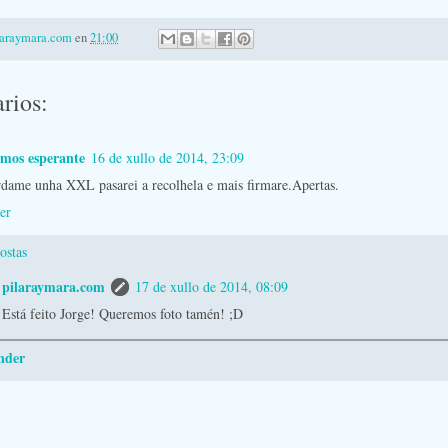
laraymara.com
en
21:00
rios:
amos esperante
16 de xullo de 2014, 23:09
rdame unha XXL pasarei a recolhela e mais firmare.Apertas.
er
ostas
pilaraymara.com
17 de xullo de 2014, 08:09
Está feito Jorge! Queremos foto tamén! ;D
nder