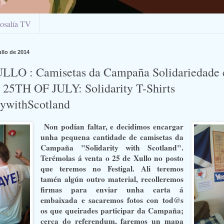
osalía TV
ullo de 2014
LLO : Camisetas da Campaña Solidariedade 
/ 25TH OF JULY: Solidarity T-Shirts
tywithScotland
Non podían faltar, e decidimos encargar
unha pequena cantidade de camisetas da
Campaña "Solidarity with Scotland".
Terémolas á venta o 25 de Xullo no posto
que teremos no Festigal. Ali teremos
tamén algún outro material, recolleremos
firmas para enviar unha carta á
embaixada e sacaremos fotos con tod@s
os que queirades participar da Campaña;
cerca do referendum, faremos un mapa