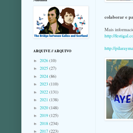
colaborar e pa
Mais informaci
http://festigal
http://pilaray
ARQUIVE // ARQUIVO
2026
(10)
►
2025
(27)
►
2024
(86)
►
2023
(110)
►
2022
(131)
►
2021
(138)
►
2020
(148)
►
2019
(125)
►
2018
(234)
►
2017
(223)
►