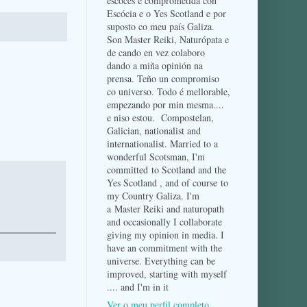
escocés e comprometida con
Escócia e o Yes Scotland e por
suposto co meu país Galiza.
Son Master Reiki, Naturópata e
de cando en vez colaboro
dando a miña opinión na
prensa. Teño un compromiso
co universo. Todo é mellorable,
empezando por min mesma....
e niso estou. Compostelan,
Galician, nationalist and
internationalist. Married to a
wonderful Scotsman, I'm
committed to Scotland and the
Yes Scotland , and of course to
my Country Galiza. I'm
a Master Reiki and naturopath
and occasionally I collaborate
giving my opinion in media. I
have an commitment with the
universe. Everything can be
improved, starting with myself
.... and I'm in it
Ver o meu perfil completo