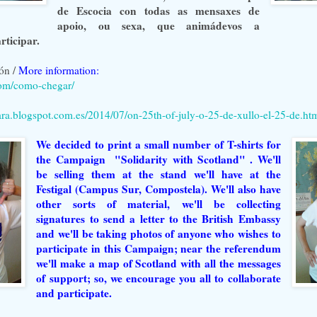
de Escocia con todas as mensaxes de
apoio, ou sexa, que animádevos a
rticipar.
ón /
More information:
.com/como-chegar/
mara.blogspot.com.es/2014/07/on-25th-of-july-o-25-de-xullo-el-25-de.ht
We decided to print a small number of T-shirts for
the Campaign "Solidarity with Scotland" . We'll
be selling them at the stand we'll have at the
Festigal (Campus Sur, Compostela). We'll also have
other sorts of material, we'll be collecting
signatures to send a letter to the British Embassy
and we'll be taking photos of anyone who wishes to
participate in this Campaign; near the referendum
we'll make a map of Scotland with all the messages
of support; so, we encourage you all to collaborate
and participate.