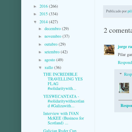
2016
(266)
►
Publicado por
pi
2015
(334)
►
2014
(427)
▼
2 comenta
decembro
(29)
►
novembro
(37)
►
outubro
(29)
►
jorge r
setembro
(42)
►
Pilar ga
agosto
(49)
►
Respond
xullo
(36)
▼
THE INCREDIBLE
Resp
TRAVELLING YES
FLAG
#solidaritywith...
YESWECANTATA -
#solidaritywithscotlan
Respo
d #Galizawith...
Interview with IVAN
McKEE (Business for
Scotland) ...
Galician Ryder Cup