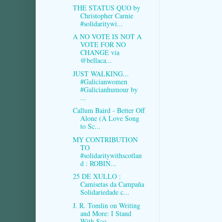
THE STATUS QUO by
Christopher Carnie
#solidaritywi...
A NO VOTE IS NOT A
VOTE FOR NO
CHANGE via
@bellaca...
JUST WALKING...
#Galicianwomen
#Galicianhumour by
...
Callum Baird - Better Off
Alone (A Love Song
to Sc...
MY CONTRIBUTION
TO
#solidaritywithscotlan
d : ROBIN...
25 DE XULLO :
Camisetas da Campaña
Solidariedade c...
J. R. Tomlin on Writing
and More: I Stand
With Sco...