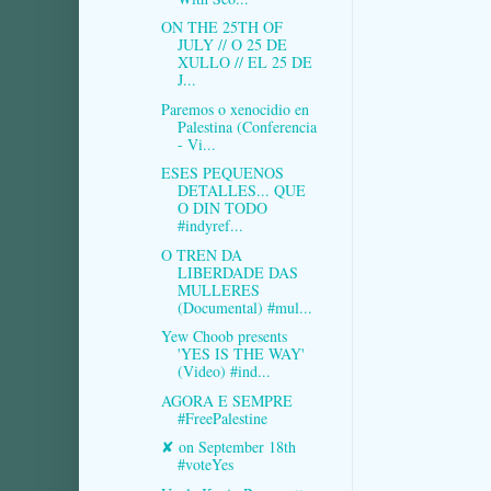
ON THE 25TH OF
JULY // O 25 DE
XULLO // EL 25 DE
J...
Paremos o xenocidio en
Palestina (Conferencia
- Vi...
ESES PEQUENOS
DETALLES... QUE
O DIN TODO
#indyref...
O TREN DA
LIBERDADE DAS
MULLERES
(Documental) #mul...
Yew Choob presents
'YES IS THE WAY'
(Video) #ind...
AGORA E SEMPRE
#FreePalestine
✘ on September 18th
#voteYes