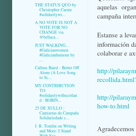
THE STATUS QUO by
aquelas orga
Christopher Carnie
#solidaritywi...
campaña inter
A NO VOTE IS NOT A
VOTE FOR NO
CHANGE via
Estanse a leva
@bellaca...
información d
JUST WALKING...
#Galicianwomen
colaborar e a
#Galicianhumour by
...
Callum Baird - Better Off
http://pilaray
Alone (A Love Song
to Sc...
recollida.htm
MY CONTRIBUTION
TO
#solidaritywithscotlan
http://pilaray
d : ROBIN...
how-to.html
25 DE XULLO :
Camisetas da Campaña
Solidariedade c...
J. R. Tomlin on Writing
Agradecemos 
and More: I Stand
With Sco...