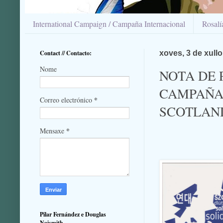
International Campaign / Campaña Internacional
Rosal
Contact // Contacto:
xoves, 3 de xull
Nome
NOTA DE 
CAMPAÑA 
*
Correo electrónico
SCOTLAN
*
Mensaxe
Pilar Fernández e Douglas
Naismith