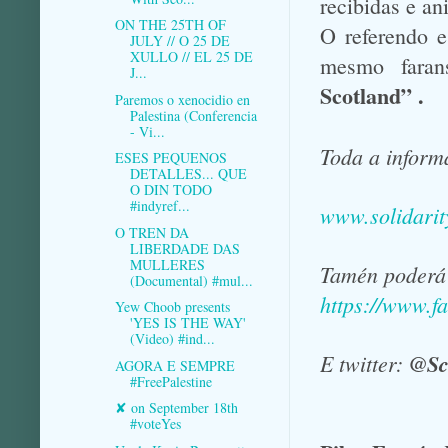
recibidas e a
ON THE 25TH OF
O referendo e
JULY // O 25 DE
XULLO // EL 25 DE
mesmo
fara
J...
Scotland” .
Paremos o xenocidio en
Palestina (Conferencia
- Vi...
Toda a inform
ESES PEQUENOS
DETALLES... QUE
O DIN TODO
#indyref...
www.solidarit
O TREN DA
LIBERDADE DAS
MULLERES
Tamén poderá 
(Documental) #mul...
https://www.f
Yew Choob presents
'YES IS THE WAY'
(Video) #ind...
E twitter:
@Sc
AGORA E SEMPRE
#FreePalestine
✘ on September 18th
#voteYes