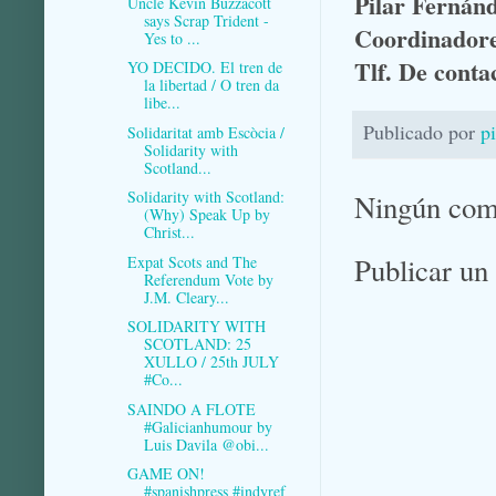
Pilar Fernán
Uncle Kevin Buzzacott
says Scrap Trident -
Coordinador
Yes to ...
Tlf. De conta
YO DECIDO. El tren de
la libertad / O tren da
libe...
Publicado por
p
Solidaritat amb Escòcia /
Solidarity with
Scotland...
Solidarity with Scotland:
Ningún com
(Why) Speak Up by
Christ...
Publicar un
Expat Scots and The
Referendum Vote by
J.M. Cleary...
SOLIDARITY WITH
SCOTLAND: 25
XULLO / 25th JULY
#Co...
SAINDO A FLOTE
#Galicianhumour by
Luis Davila @obi...
GAME ON!
#spanishpress #indyref