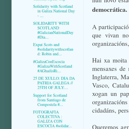
Solidarity with Scotland
democrática.
in Galiza National Day
- ...
SOLIDARITY WITH
A participaci
SCOTLAND
#GalicianNationalDay
que vivan no
#Dia...
organizacións
Expat Scots and
#solidaritywithscotlan
d: Robin and...
Hai xa moita
#GalizaConEscocia
#GalizaWithScotland
mensaxes de m
#AGhailisRi...
Inglaterra, Ma
25 DE XULLO: DIA DA
PATRIA GALEGA //
Vasco, Catalu
25TH OF JULY:...
xogan un pap
Support for Scotland
from Santiago de
organización
Compostela #...
cidadáns, perso
FOTOGRAFIA
COLECTIVA :
GALIZA CON
Queremos agra
ESCOCIA #solidar...