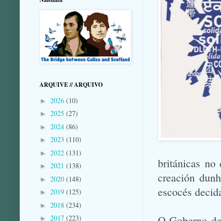
ARQUIVE // ARQUIVO
2026
(10)
►
2025
(27)
►
2024
(86)
►
2023
(110)
►
2022
(131)
►
británicas no
2021
(138)
►
creación dunh
2020
(148)
►
escocés decida
2019
(125)
►
2018
(234)
►
O Goberno de 
2017
(223)
►