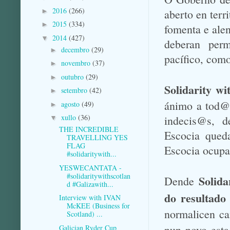
2016
(266)
►
aberto en terr
2015
(334)
►
fomenta e alent
2014
(427)
▼
deberan perm
decembro
(29)
►
pacífico, como
novembro
(37)
►
outubro
(29)
►
Solidarity w
setembro
(42)
►
ánimo a tod@s
agosto
(49)
►
xullo
(36)
indecis@s, d
▼
THE INCREDIBLE
Escocia queda
TRAVELLING YES
FLAG
Escocia ocupa
#solidaritywith...
YESWECANTATA -
#solidaritywithscotlan
Solida
Dende
d #Galizawith...
d
o resultado
Interview with IVAN
McKEE (Business for
normalicen ca
Scotland) ...
nun novo est
Galician Ryder Cup