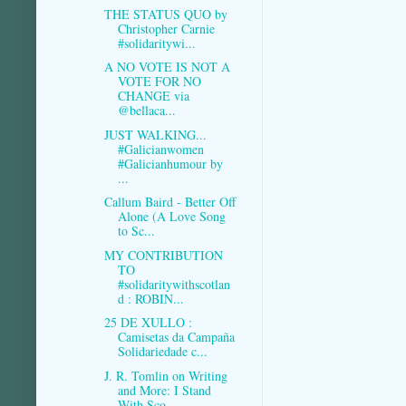
THE STATUS QUO by
Christopher Carnie
#solidaritywi...
A NO VOTE IS NOT A
VOTE FOR NO
CHANGE via
@bellaca...
JUST WALKING...
#Galicianwomen
#Galicianhumour by
...
Callum Baird - Better Off
Alone (A Love Song
to Sc...
MY CONTRIBUTION
TO
#solidaritywithscotlan
d : ROBIN...
25 DE XULLO :
Camisetas da Campaña
Solidariedade c...
J. R. Tomlin on Writing
and More: I Stand
With Sco...