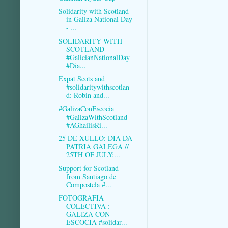
Solidarity with Scotland
in Galiza National Day
- ...
SOLIDARITY WITH
SCOTLAND
#GalicianNationalDay
#Dia...
Expat Scots and
#solidaritywithscotlan
d: Robin and...
#GalizaConEscocia
#GalizaWithScotland
#AGhailisRi...
25 DE XULLO: DIA DA
PATRIA GALEGA //
25TH OF JULY:...
Support for Scotland
from Santiago de
Compostela #...
FOTOGRAFIA
COLECTIVA :
GALIZA CON
ESCOCIA #solidar...