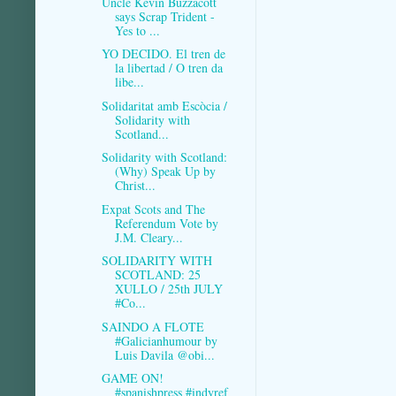
Uncle Kevin Buzzacott
says Scrap Trident -
Yes to ...
YO DECIDO. El tren de
la libertad / O tren da
libe...
Solidaritat amb Escòcia /
Solidarity with
Scotland...
Solidarity with Scotland:
(Why) Speak Up by
Christ...
Expat Scots and The
Referendum Vote by
J.M. Cleary...
SOLIDARITY WITH
SCOTLAND: 25
XULLO / 25th JULY
#Co...
SAINDO A FLOTE
#Galicianhumour by
Luis Davila @obi...
GAME ON!
#spanishpress #indyref