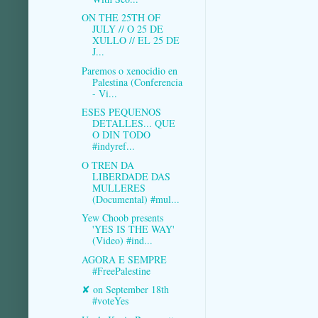
ON THE 25TH OF
JULY // O 25 DE
XULLO // EL 25 DE
J...
Paremos o xenocidio en
Palestina (Conferencia
- Vi...
ESES PEQUENOS
DETALLES... QUE
O DIN TODO
#indyref...
O TREN DA
LIBERDADE DAS
MULLERES
(Documental) #mul...
Yew Choob presents
'YES IS THE WAY'
(Video) #ind...
AGORA E SEMPRE
#FreePalestine
✘ on September 18th
#voteYes