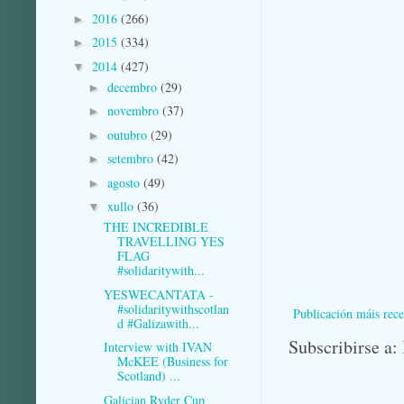
2016
(266)
►
2015
(334)
►
2014
(427)
▼
decembro
(29)
►
novembro
(37)
►
outubro
(29)
►
setembro
(42)
►
agosto
(49)
►
xullo
(36)
▼
THE INCREDIBLE
TRAVELLING YES
FLAG
#solidaritywith...
YESWECANTATA -
#solidaritywithscotlan
Publicación máis rece
d #Galizawith...
Subscribirse a:
Interview with IVAN
McKEE (Business for
Scotland) ...
Galician Ryder Cup