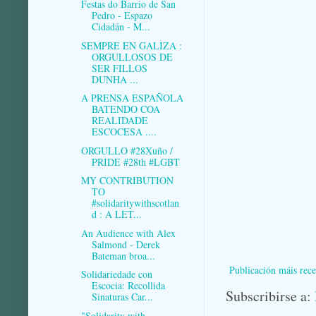
Festas do Barrio de San
Pedro - Espazo
Cidadán - M...
SEMPRE EN GALIZA :
ORGULLOSOS DE
SER FILLOS
DUNHA ...
A PRENSA ESPAÑOLA
BATENDO COA
REALIDADE
ESCOCESA ....
ORGULLO #28Xuño /
PRIDE #28th #LGBT
MY CONTRIBUTION
TO
#solidaritywithscotlan
d : A LET...
An Audience with Alex
Salmond - Derek
Bateman broa...
Publicación máis rece
Solidariedade con
Escocia: Recollida
Subscribirse a:
Sinaturas Car...
"Solidarity with