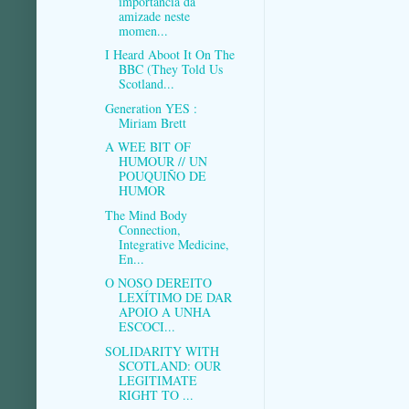
importancia da
amizade neste
momen...
I Heard Aboot It On The
BBC (They Told Us
Scotland...
Generation YES :
Miriam Brett
A WEE BIT OF
HUMOUR // UN
POUQUIÑO DE
HUMOR
The Mind Body
Connection,
Integrative Medicine,
En...
O NOSO DEREITO
LEXÍTIMO DE DAR
APOIO A UNHA
ESCOCI...
SOLIDARITY WITH
SCOTLAND: OUR
LEGITIMATE
RIGHT TO ...