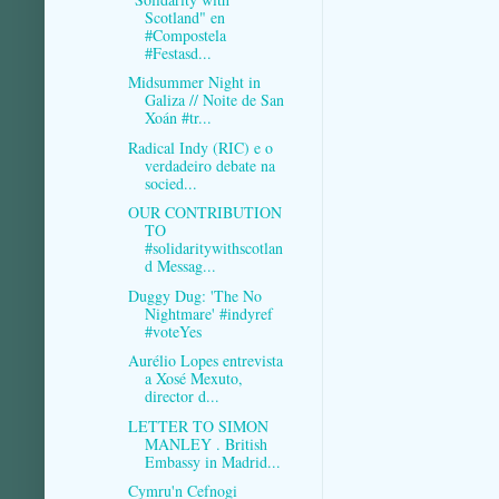
Scotland" en
#Compostela
#Festasd...
Midsummer Night in
Galiza // Noite de San
Xoán #tr...
Radical Indy (RIC) e o
verdadeiro debate na
socied...
OUR CONTRIBUTION
TO
#solidaritywithscotlan
d Messag...
Duggy Dug: 'The No
Nightmare' #indyref
#voteYes
Aurélio Lopes entrevista
a Xosé Mexuto,
director d...
LETTER TO SIMON
MANLEY . British
Embassy in Madrid...
Cymru'n Cefnogi