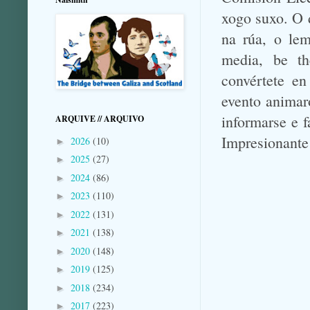
xogo suxo. O 
na rúa, o lem
media, be t
convértete e
evento animar
informarse e 
ARQUIVE // ARQUIVO
Impresionante
2026
(10)
►
2025
(27)
►
2024
(86)
►
2023
(110)
►
2022
(131)
►
2021
(138)
►
2020
(148)
►
2019
(125)
►
2018
(234)
►
2017
(223)
►