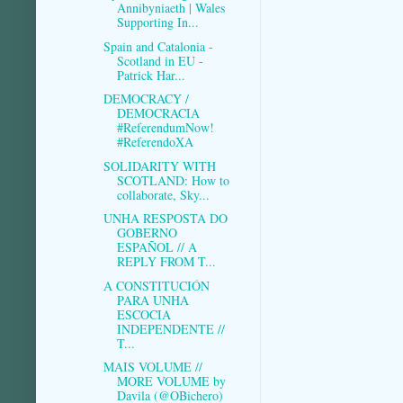
Annibyniaeth | Wales
Supporting In...
Spain and Catalonia -
Scotland in EU -
Patrick Har...
DEMOCRACY /
DEMOCRACIA
#ReferendumNow!
#ReferendoXA
SOLIDARITY WITH
SCOTLAND: How to
collaborate, Sky...
UNHA RESPOSTA DO
GOBERNO
ESPAÑOL // A
REPLY FROM T...
A CONSTITUCIÓN
PARA UNHA
ESCOCIA
INDEPENDENTE //
T...
MAIS VOLUME //
MORE VOLUME by
Davila (@OBichero)