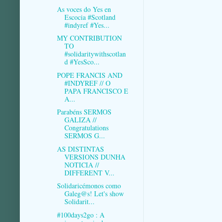
As voces do Yes en
Escocia #Scotland
#indyref #Yes...
MY CONTRIBUTION
TO
#solidaritywithscotlan
d #YesSco...
POPE FRANCIS AND
#INDYREF // O
PAPA FRANCISCO E
A...
Parabéns SERMOS
GALIZA //
Congratulations
SERMOS G...
AS DISTINTAS
VERSIONS DUNHA
NOTICIA //
DIFFERENT V...
Solidaricémonos como
Galeg@s! Let's show
Solidarit...
#100days2go : A