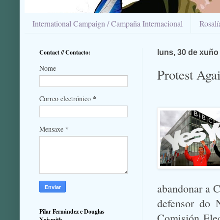
International Campaign / Campaña Internacional
Rosal
Contact // Contacto:
luns, 30 de xuño
Nome
Protest Aga
*
Correo electrónico
*
Mensaxe
abandonar a CB
defensor do 
Pilar Fernández e Douglas
Comisión Elec
Naismith