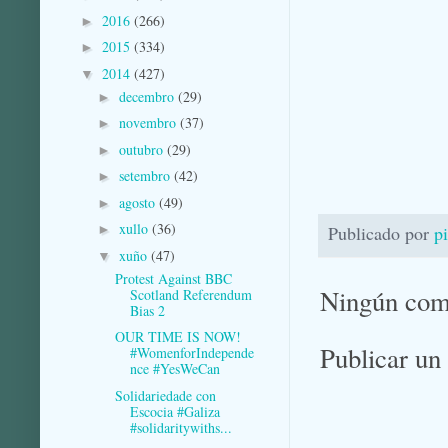
2016
(266)
►
2015
(334)
►
2014
(427)
▼
decembro
(29)
►
novembro
(37)
►
outubro
(29)
►
setembro
(42)
►
agosto
(49)
►
xullo
(36)
Publicado por
p
►
xuño
(47)
▼
Protest Against BBC
Ningún com
Scotland Referendum
Bias 2
OUR TIME IS NOW!
Publicar un
#WomenforIndepende
nce #YesWeCan
Solidariedade con
Escocia #Galiza
#solidaritywiths...