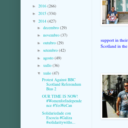
2016
(266)
►
2015
(334)
►
2014
(427)
▼
decembro
(29)
►
novembro
(37)
►
support in thei
outubro
(29)
►
Scotland in the
setembro
(42)
►
agosto
(49)
►
xullo
(36)
►
xuño
(47)
▼
Protest Against BBC
Scotland Referendum
Bias 2
OUR TIME IS NOW!
#WomenforIndepende
nce #YesWeCan
Solidariedade con
Escocia #Galiza
#solidaritywiths...