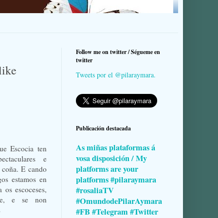
Follow me on twitter / Ségueme en
twitter
like
Tweets por el @pilaraymara.
Publicación destacada
As miñas plataformas á
ue Escocia ten
vosa disposición / My
ectaculares e
platforms are your
 coña. E cando
platforms #pilaraymara
gos estamos en
a os escoceses,
#rosaliaTV
de, e se non
#OmundodePilarAymara
s
#FB #Telegram #Twitter