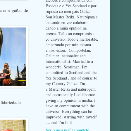
escocés e comprometida con
Escócia e o Yes Scotland e por
 e con gañas de
suposto co meu país Galiza.
Son Master Reiki, Naturópata e
de cando en vez colaboro
dando a miña opinión na
prensa. Teño un compromiso
co universo. Todo é mellorable,
empezando por min mesma....
e niso estou. Compostelan,
Galician, nationalist and
internationalist. Married to a
wonderful Scotsman, I'm
committed to Scotland and the
Yes Scotland , and of course to
my Country Galiza. I'm
a Master Reiki and naturopath
and occasionally I collaborate
giving my opinion in media. I
olidariedade
have an commitment with the
!
universe. Everything can be
improved, starting with myself
.... and I'm in it
Ver o meu perfil completo