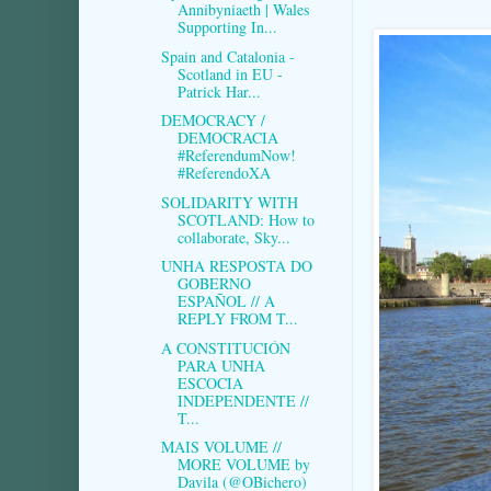
Annibyniaeth | Wales
Supporting In...
Spain and Catalonia -
Scotland in EU -
Patrick Har...
DEMOCRACY /
DEMOCRACIA
#ReferendumNow!
#ReferendoXA
SOLIDARITY WITH
SCOTLAND: How to
collaborate, Sky...
UNHA RESPOSTA DO
GOBERNO
ESPAÑOL // A
REPLY FROM T...
A CONSTITUCIÓN
PARA UNHA
ESCOCIA
INDEPENDENTE //
T...
MAIS VOLUME //
MORE VOLUME by
Davila (@OBichero)