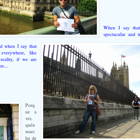
When I say that
spectacular and t
nd when I say that
 everywhere, like
 reality, if we are
re...
Porq
ue a
ver,
quén
marc
ha de