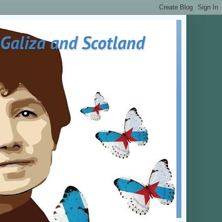
 Galiza and Scotland