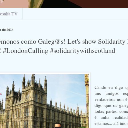
osalía TV
o de 2014
émonos como Galeg@s! Let's show Solidarity 
! #LondonCalling #solidaritywithscotland
Cando eu digo q
uns amigos esp
verdadeiros non é
digo que os gale
todas partes, com
é unha realida
estamos... alá imo