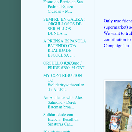
Festas do Barrio de San
Pedro - Espazo
Cidadán - M...
SEMPRE EN GALIZA :
Only true frien
ORGULLOSOS DE
supermarket) a
SER FILLOS
We want to tru
DUNHA ...
contribution to
A PRENSA ESPAÑOLA
Campaign" to!
BATENDO COA
REALIDADE
ESCOCESA ....
ORGULLO #28Xuño /
PRIDE #28th #LGBT
MY CONTRIBUTION
TO
#solidaritywithscotlan
d : A LET...
An Audience with Alex
Salmond - Derek
Bateman broa...
Solidariedade con
Escocia: Recollida
Sinaturas Car...
"Solidarity with