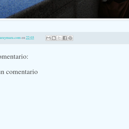
laraymara.com
en
22:03
omentario:
un comentario