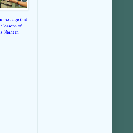
 a message that
r lessons of
ns Night in