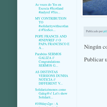
As voces do Yes en
Escocia #Scotland
#indyref #Yes...
MY CONTRIBUTION
TO
#solidaritywithscotlan
d #YesSco...
Publicado por
pi
POPE FRANCIS AND
#INDYREF // O
PAPA FRANCISCO E
Ningún c
A...
Parabéns SERMOS
Publicar 
GALIZA //
Congratulations
SERMOS G...
AS DISTINTAS
VERSIONS DUNHA
NOTICIA //
DIFFERENT V...
Solidaricémonos como
Galeg@s! Let's show
Solidarit...
#100days2go : A