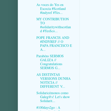
As voces do Yes en
Escocia #Scotland
#indyref #Yes...
MY CONTRIBUTION
TO
#solidaritywithscotlan
d #YesSco...
POPE FRANCIS AND
#INDYREF // O
PAPA FRANCISCO E
A...
Parabéns SERMOS
GALIZA //
Congratulations
SERMOS G...
AS DISTINTAS
VERSIONS DUNHA
NOTICIA //
DIFFERENT V...
Solidaricémonos como
Galeg@s! Let's show
Solidarit...
#100days2go : A