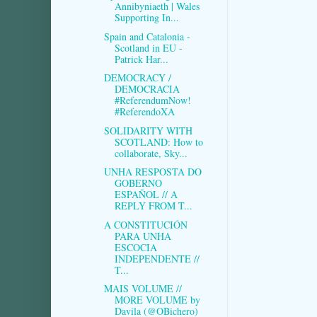
Annibyniaeth | Wales
Supporting In...
Spain and Catalonia -
Scotland in EU -
Patrick Har...
DEMOCRACY /
DEMOCRACIA
#ReferendumNow!
#ReferendoXA
SOLIDARITY WITH
SCOTLAND: How to
collaborate, Sky...
UNHA RESPOSTA DO
GOBERNO
ESPAÑOL // A
REPLY FROM T...
A CONSTITUCIÓN
PARA UNHA
ESCOCIA
INDEPENDENTE //
T...
MAIS VOLUME //
MORE VOLUME by
Davila (@OBichero)