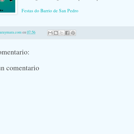
Festas do Barrio de San Pedro
laraymara.com
en
07:56
omentario:
un comentario