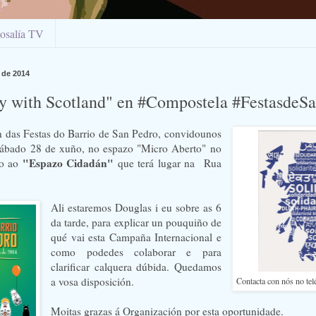
osalía TV
 de 2014
ty with Scotland" en #Compostela #FestasdeS
 das Festas do Barrio de San Pedro, convidounos
 sábado 28 de xuño, no espazo "Micro Aberto" no
"Espazo Cidadán"
do ao
que terá lugar na Rua
Ali estaremos Douglas i eu sobre as 6
da tarde, para explicar un pouquiño de
qué vai esta Campaña Internacional e
como podedes colaborar e para
clarificar calquera dúbida. Quedamos
a vosa disposición.
Contacta con nós no te
Moitas grazas á Organización por esta oportunidade.