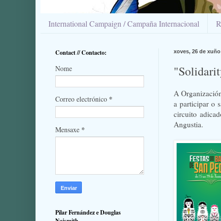
International Campaign / Campaña Internacional
R
Contact // Contacto:
xoves, 26 de xuño
"Solidari
Nome
A Organización
*
Correo electrónico
a participar o
circuito adica
Angustia.
*
Mensaxe
Pilar Fernández e Douglas
Naismith