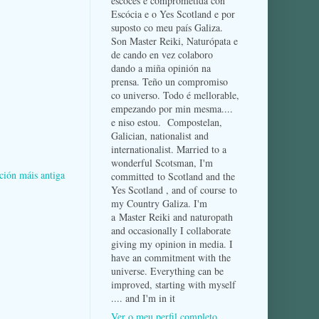
escocés e comprometida con
Escócia e o Yes Scotland e por
suposto co meu país Galiza.
Son Master Reiki, Naturópata e
de cando en vez colaboro
dando a miña opinión na
prensa. Teño un compromiso
co universo. Todo é mellorable,
empezando por min mesma....
e niso estou. Compostelan,
Galician, nationalist and
internationalist. Married to a
wonderful Scotsman, I'm
ción máis antiga
committed to Scotland and the
Yes Scotland , and of course to
my Country Galiza. I'm
a Master Reiki and naturopath
and occasionally I collaborate
giving my opinion in media. I
have an commitment with the
universe. Everything can be
improved, starting with myself
.... and I'm in it
Ver o meu perfil completo