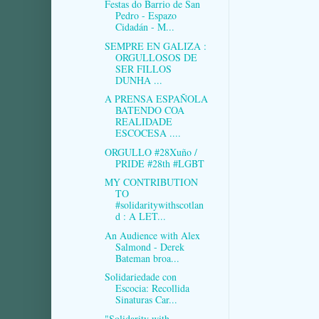
Festas do Barrio de San
Pedro - Espazo
Cidadán - M...
SEMPRE EN GALIZA :
ORGULLOSOS DE
SER FILLOS
DUNHA ...
A PRENSA ESPAÑOLA
BATENDO COA
REALIDADE
ESCOCESA ....
ORGULLO #28Xuño /
PRIDE #28th #LGBT
MY CONTRIBUTION
TO
#solidaritywithscotlan
d : A LET...
An Audience with Alex
Salmond - Derek
Bateman broa...
Solidariedade con
Escocia: Recollida
Sinaturas Car...
"Solidarity with