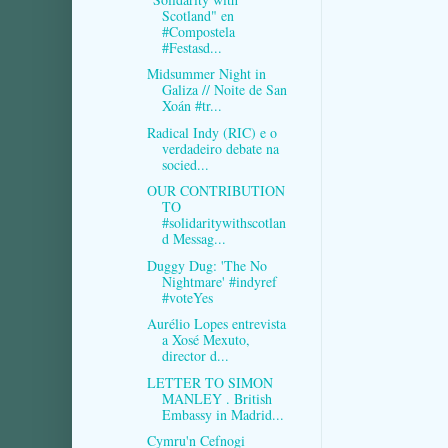
Scotland" en
#Compostela
#Festasd...
Midsummer Night in
Galiza // Noite de San
Xoán #tr...
Radical Indy (RIC) e o
verdadeiro debate na
socied...
OUR CONTRIBUTION
TO
#solidaritywithscotlan
d Messag...
Duggy Dug: 'The No
Nightmare' #indyref
#voteYes
Aurélio Lopes entrevista
a Xosé Mexuto,
director d...
LETTER TO SIMON
MANLEY . British
Embassy in Madrid...
Cymru'n Cefnogi