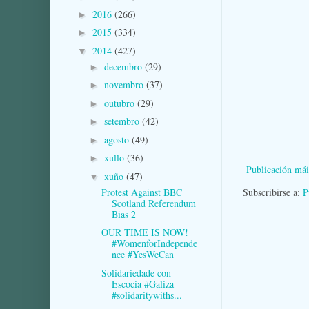
2016
(266)
►
2015
(334)
►
2014
(427)
▼
decembro
(29)
►
novembro
(37)
►
outubro
(29)
►
setembro
(42)
►
agosto
(49)
►
xullo
(36)
►
Publicación mái
xuño
(47)
▼
Protest Against BBC
Subscribirse a:
P
Scotland Referendum
Bias 2
OUR TIME IS NOW!
#WomenforIndepende
nce #YesWeCan
Solidariedade con
Escocia #Galiza
#solidaritywiths...