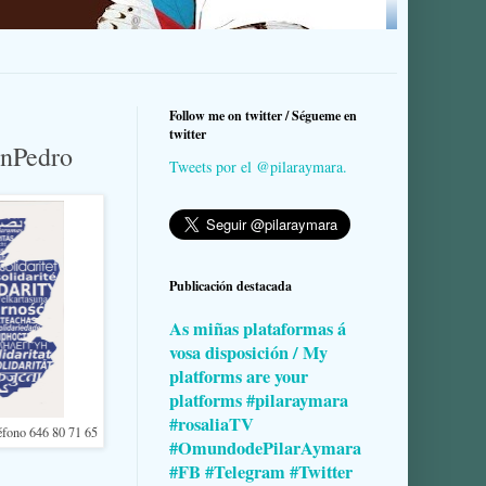
Follow me on twitter / Ségueme en
twitter
anPedro
Tweets por el @pilaraymara.
Publicación destacada
As miñas plataformas á
vosa disposición / My
platforms are your
platforms #pilaraymara
#rosaliaTV
léfono 646 80 71 65
#OmundodePilarAymara
#FB #Telegram #Twitter